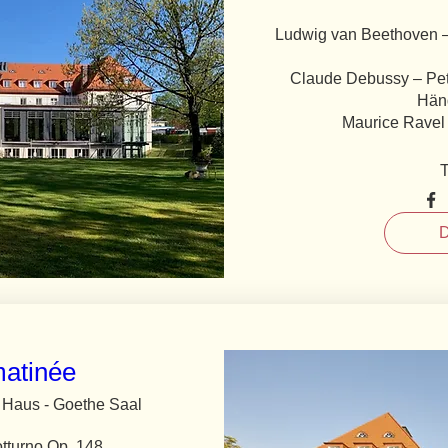
Ludwig van Beethoven – 
Claude Debussy – Petit
Händ
Maurice Ravel –
T
D
atinée
 Haus - Goethe Saal
tturno Op. 148
