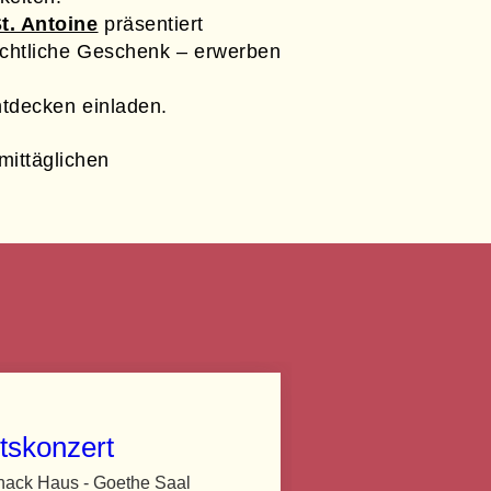
t. Antoine
präsentiert
achtliche Geschenk – erwerben
tdecken einladen.
ittäglichen
tskonzert
nack Haus - Goethe Saal