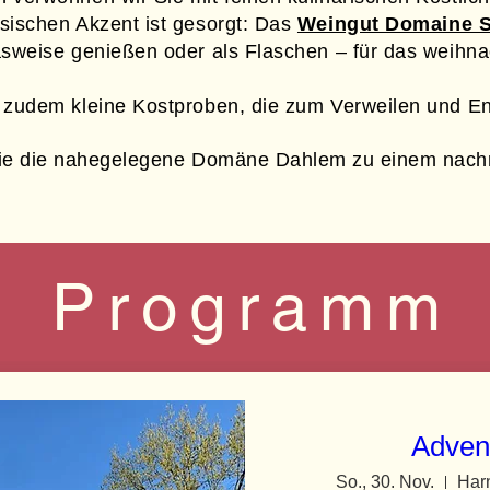
sischen Akzent ist gesorgt: Das
Weingut Domaine S
asweise genießen oder als Flaschen – für das weihn
 zudem kleine Kostproben, die zum Verweilen und En
Sie die nahegelegene Domäne Dahlem zu einem nachm
P r o g r a m m
Adven
So., 30. Nov.
Har