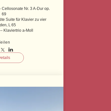
Cellosonate Nr. 3 A-Dur op. 
69

e Suite für Klavier zu vier 
en, L 65

 Klaviertrio a-Moll 
eilen
etails