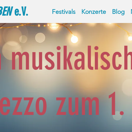
BEN
e.V.
Festivals
Konzerte
Blog
n musikalisc
ezzo zum 1.