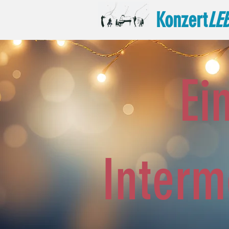
Konzert
LE
Ei
Interm