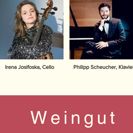
Irena Josifoska, Cello
Philipp Scheucher, Klavie
W e i n g u t