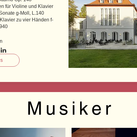
für Violine und Klavier

onate g-Moll, L.140

Klavier zu vier Händen f-
 940
en
ls
M u s i k e r