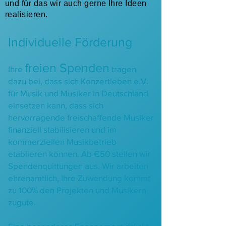
und für das wir auch gerne Ihre Ideen
realisieren.
Individuelle Förderung
f
reien Spe
nd
en
Ihre
tragen
dazu bei, dass sich Konzertleben e.V.
für Musik und Musiker in Deutschland
einsetzen kann, dass sich
hervorragende freischaffende Musiker
finanziell stabilisieren und im
kommerziellen Musikbetrieb
etablieren können. Ab €50 stellen wir
Spendenquittungen aus. Wir arbeiten
ehrenamtlich, Ihre Zuwendung kommt
zu 100% den Projekten und Musikern
zugute.