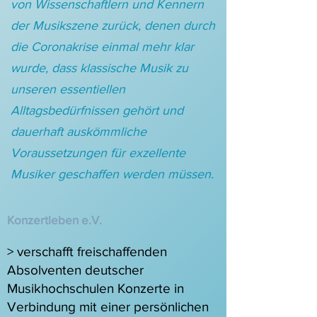
von Wissenschaftlern und Kennern
der Musikszene zurück, denen durch
die Coronakrise einmal mehr klar
wurde, dass klassische Musik zu
unseren essentiellen
Alltagsbedürfnissen gehört und
dauerhaft auskömmliche
Voraussetzungen für exzellente
Musiker geschaffen werden müssen.
Konzertleben e.V.
> verschafft freischaffenden
Absolventen deutscher
Musikhochschulen Konzerte in
Verbindung mit einer persönlichen