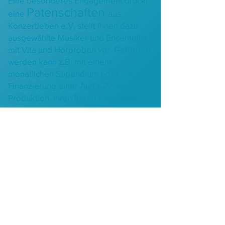
Eine besonderes Engagement drückt
Patenschaften
eine
aus.
Konzertleben e.V. stellt Ihnen dazu
ausgewählte Musiker und Ensembles
mit Vita und Hörproben vor. Gefördert
werden kann z.B. mit einem
monatlichen Stipendium oder der
Finanzierung einer Audio-/Video-
Produktion. Ihren Ideen sind keine
Grenzen gesetzt!
zweck
gebu
nden
Auch
i
st
Unterstützung
möglich,
bsp
w. um
bestimmtes Konzert zu
ein
unterstützen. Wir schaffen gerne die
notwendigen Rahmenbedingungen für
Ihre Förderwünsche oder Sie
definieren diese über den
Verwendungszweck. Ihre Hilfe ist in