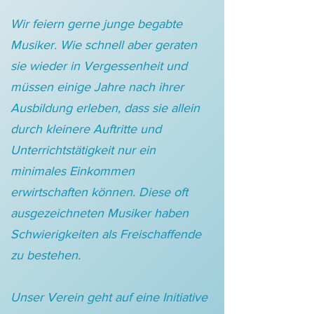
Wir feiern gerne junge begabte
Musiker. Wie schnell aber geraten
sie wieder in Vergessenheit und
müssen einige Jahre nach ihrer
Ausbildung erleben, dass sie allein
durch kleinere Auftritte und
Unterrichtstätigkeit nur ein
minimales Einkommen
erwirtschaften können. Diese oft
ausgezeichneten Musiker haben
Schwierigkeiten als Freischaffende
zu bestehen.
Unser Verein geht auf eine Initiative