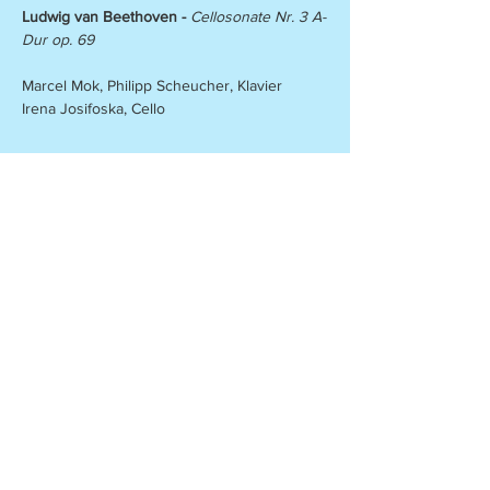
Ludwig van Beethoven - 
Cellosonate Nr. 3 A-
Dur op. 69
Marcel Mok, Philipp Scheucher, Klavier
Irena Josifoska, Cello
Dieses Konzert teilen
KonzertLEB
EN
e
.V.
hat sich zum Ziel gesetzt, exzellente freiberufliche
Musiker zu fördern, um ihnen das Bestehen im
kommerziellen Musikbetrieb zu erleichtern.
Spend
en
Konzertleben e.V. |
Sparkasse Berlin