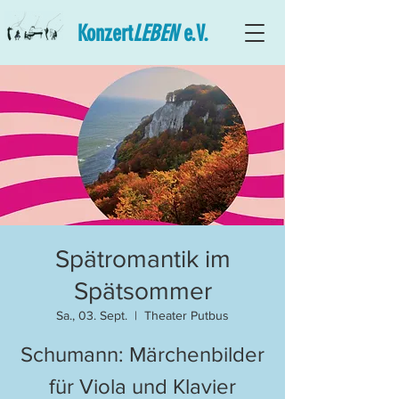
Konzert
LEBEN
e.V.
Spätromantik im
Spätsommer
Sa., 03. Sept.
  |  
Theater Putbus
Schumann: Märchenbilder
für Viola und Klavier