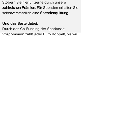
Stöbern Sie hierfür gerne durch unsere
zahlreichen Prämien
. Für Spenden erhalten Sie
selbstverständlich eine
Spendenquittung.
Und das Beste dabei:
Durch das Co-Funding der Sparkasse
Vorpommern zählt jeder Euro doppelt, bis wir
KonzertLEB
EN
e
.V.
unsere Fundingschwelle von 3000€ erreicht
hat sich zum Ziel gesetzt, exzellente freiberufliche
haben!
Musiker zu fördern, um ihnen das Bestehen im
kommerziellen Musikbetrieb zu erleichtern.
Vielen Dank für Ihre Mithilfe —
gemeinsam
bringen wir Kammermusik ans Meer!
Spend
en
Konzertleben e.V. |
Sparkasse Berlin
IBAN: DE
12
1
005 0000 0190 9622 83
BIC: BELADEBEXXX
Kontakt
KonzertLEBEN e.V.
Auguste-Viktoria-Str. 62 | 14199 Berlin
​Neuendorf 11, 18581 Putbus, OT Neuendorf
info@konzertleben.de
| Vorstände: Dirk
Battermann,
Prof. Dr. Antonia Joussen, Prof. Dr. Friedrich Kruse