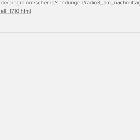
ei.de/programm/schema/sendungen/radio3_am_nachmitta
ell_1710.html