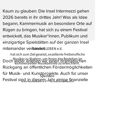
Kaum zu glauben: Die Insel Intermezzi gehen
2026 bereits in ihr drittes Jahr! Was als Idee
begann, Kammermusik an besondere Orte auf
Rügen zu bringen, hat sich zu einem Festival
entwickelt, das Musiker*innen, Publikum und
einzigartige Spielstätten auf der ganzen Insel
miteinander verbindet.
KonzertLEB
EN
e
.V.
hat sich zum Ziel gesetzt, exzellente freiberufliche
Musiker zu fördern, um ihnen das Bestehen im
Doch leider erleben wir einen dramatischen
kommerziellen Musikbetrieb zu erleichtern.
Rückgang an öffentlichen Fördermöglichkeiten
für Musik- und Kunstprojekte. Auch für unser
Spend
en
Festival sind in diesem Jahr einige finanzielle
Konzertleben e.V. |
Sparkasse Berlin
Stützen weggebrochen.
IBAN: DE
12
1
005 0000 0190 9622 83
BIC: BELADEBEXXX
Daher haben wir gemeinsam mit der Sparkasse
Kontakt
Vorpommern ein
Crowdfunding
aufgesetzt, mit
KonzertLEBEN e.V.
dessen Hilfe wir unser Festival auch weiterhin in
Auguste-Viktoria-Str. 62 | 14199 Berlin
gleichbleibender Qualität und zu
​Neuendorf 11, 18581 Putbus, OT Neuendorf
info@konzertleben.de
| Vorstände: Dirk
erschwinglichen Preisen für alle realisieren
Battermann,
möchten!
Prof. Dr. Antonia Joussen, Prof. Dr. Friedrich Kruse