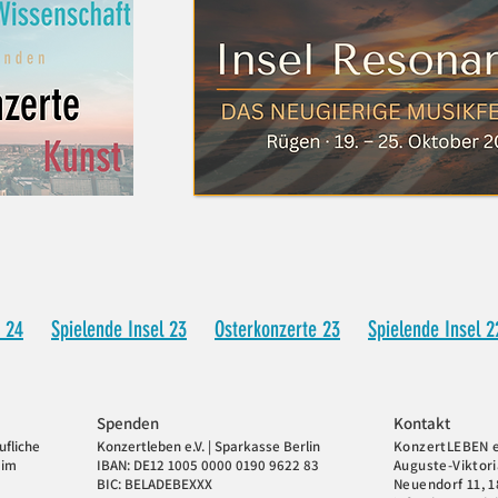
 24
Spielende Insel 23
Osterkonzerte 23
Spielende Insel 2
Spend
en
Kontakt
ufliche
Konzertleben e.V. |
Sparkasse Berlin
KonzertLEBEN e
 im
IBAN: DE
12
1
005 0000 0190 9622 83
Auguste-Viktoria
.
BIC: BELADEBEXXX
​Neuendorf 11, 